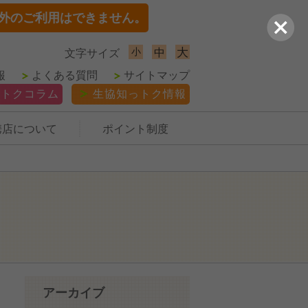
外のご利用はできません。
小
大
中
文字サイズ
報
よくある質問
サイトマップ
っトクコラム
生協知っトク情報
携店について
ポイント制度
アーカイブ