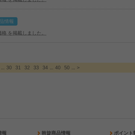
品情報
価格 を掲載しました。
...
30
31
32
33
34
...
40
50
...
>
情報
斡旋商品情報
ポイント