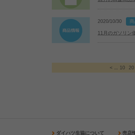
2020/10/30
商
11月のガソリン
<
...
10
20
ダイハツ生協について
売店