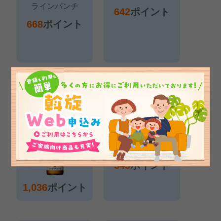
642
ポイント
668
ポイント
イミューズ
リポビタンＤ
フルーツリフレッシュ
100ml 50本
グレープフルーツミック
ス
500ml 24本
545
ポイント
1,036
ポイント