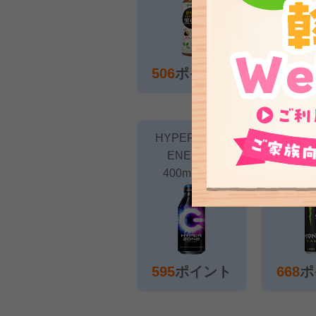
506
ポイント
563
ポ
HYPER ZONe
モンスタ
ENERGY
355m
400ml 24本
595
ポイント
668
ポ