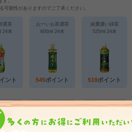
ます。
る可能性がありますのでご了承ください。
特選茶
おーいお茶濃茶
綾鷹濃い緑茶
l 24本
600ml 24本
525ml 24本
イント
545
ポイント
519
ポイント
烏龍茶
胡麻麦茶
特水
l 24本
350ml 24本
600ml 24本