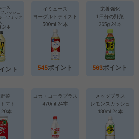
ューズ
イミューズ
栄養強化
リフレッシュ
ヨーグルトテイスト
1日分の野菜
ルーツミック
ス
500ml 24本
265g 24本
l 24本
545
ポイント
563
ポイント
イント
実野菜
コカ・コーラプラス
メッツプラス
のトマト
470ml 24本
レモンスカッシュ
g 20本
480ml 24本