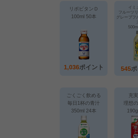
イミ
リポビタンＤ
フルーツ
100ml 50本
グレープフ
500m
1,036
ポイント
545
ポ
ごくごく飲める
充
毎日1杯の青汁
理想
350ml 24本
190